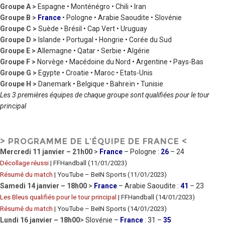
Groupe A
>
Espagne • Monténégro • Chili • Iran
Groupe B
>
France
• Pologne • Arabie Saoudite • Slovénie
Groupe C
>
Suède • Brésil • Cap Vert • Uruguay
Groupe D
>
Islande • Portugal • Hongrie • Corée du Sud
Groupe E
>
Allemagne • Qatar • Serbie • Algérie
Groupe F
>
Norvège • Macédoine du Nord • Argentine • Pays-Bas
Groupe G
>
Egypte • Croatie • Maroc • Etats-Unis
Groupe H
>
Danemark • Belgique • Bahreïn • Tunisie
Les 3 premières équipes de chaque groupe sont qualifiées pour le tour
principal
> PROGRAMME DE L’ÉQUIPE DE FRANCE <
Mercredi 11 janvier – 21h00
>
France
– Pologne :
26
– 24
Décollage réussi
| FFHandball (11/01/2023)
Résumé du match
| YouTube – BeIN Sports (11/01/2023)
Samedi 14 janvier – 18h00
>
France
– Arabie Saoudite :
41
– 23
Les Bleus qualifiés pour le tour principal
| FFHandball (14/01/2023)
Résumé du match
| YouTube – BeIN Sports (14/01/2023)
Lundi 16 janvier – 18h00
> Slovénie –
France
: 31 –
35