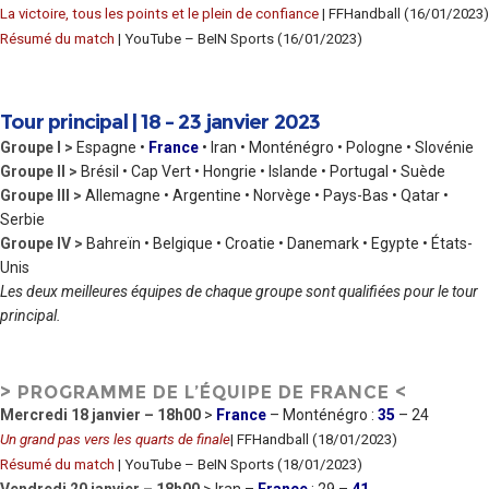
La victoire, tous les points et le plein de confiance
| FFHandball (16/01/2023)
Résumé du match
| YouTube – BeIN Sports (16/01/2023)
Tour principal | 18 – 23 janvier 2023
Groupe I >
Espagne •
France
• Iran • Monténégro • Pologne • Slovénie
Groupe II >
Brésil • Cap Vert • Hongrie • Islande • Portugal • Suède
Groupe III >
Allemagne • Argentine • Norvège • Pays-Bas • Qatar •
Serbie
Groupe IV >
Bahreïn • Belgique • Croatie • Danemark • Egypte • États-
Unis
Les deux meilleures équipes de chaque groupe sont qualifiées pour le tour
principal.
> PROGRAMME DE L’ÉQUIPE DE FRANCE <
Mercredi 18 janvier – 18h00
>
France
– Monténégro :
35
– 24
Un grand pas vers les quarts de finale
| FFHandball (18/01/2023)
Résumé du match
| YouTube – BeIN Sports (18/01/2023)
Vendredi 20 janvier – 18h00
> Iran –
France
: 29 –
41