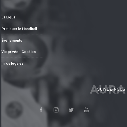
La Ligue
Pratiquer le Handball
Événements
Vie privée - Cookies
Infos légales
AURA
SUIVEZ-NOUS