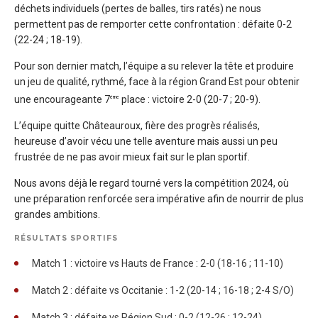
déchets individuels (pertes de balles, tirs ratés) ne nous
permettent pas de remporter cette confrontation : défaite 0-2
(22-24 ; 18-19).
Pour son dernier match, l’équipe a su relever la tête et produire
un jeu de qualité, rythmé, face à la région Grand Est pour obtenir
une encourageante 7
place : victoire 2-0 (20-7 ; 20-9).
ème
L’équipe quitte Châteauroux, fière des progrès réalisés,
heureuse d’avoir vécu une telle aventure mais aussi un peu
frustrée de ne pas avoir mieux fait sur le plan sportif.
Nous avons déjà le regard tourné vers la compétition 2024, où
une préparation renforcée sera impérative afin de nourrir de plus
grandes ambitions.
RÉSULTATS SPORTIFS
Match 1 : victoire vs Hauts de France : 2-0 (18-16 ; 11-10)
Match 2 : défaite vs Occitanie : 1-2 (20-14 ; 16-18 ; 2-4 S/O)
Match 3 : défaite vs Région Sud : 0-2 (12-26 ; 12-24)