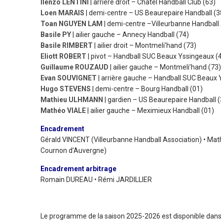
Ilenzo LENTINI
| arrière droit – Châtel Handball Club (63)
Loen MARAIS
| demi-centre
–
US Beaurepaire Handball (3
Toan NGUYEN LAM
| demi-centre
–Villeurbanne Handball 
Basile PY
| ailier gauche
–
Annecy Handball (74)
Basile RIMBERT
| ailier droit
–
Montmeli’hand (73)
Eliott ROBERT
| pivot
–
Handball SUC Beaux Yssingeaux (
Guillaume ROUZAUD
| ailier gauche
–
Montmeli’hand (73)
Evan SOUVIGNET
| arrière gauche
–
Handball SUC Beaux 
Hugo STEVENS
| demi-centre
– Bourg Handball (01)
Mathieu ULHMANN
| gardien
–
US Beaurepaire Handball (
Mathéo VIALE
| ailier gauche – Meximieux Handball (01)
Encadrement
Gérald VINCENT (Villeurbanne Handball Association) • M
Cournon d’Auvergne)
Encadrement arbitrage
Romain DUREAU • Rémi JARDILLIER
Le programme de la saison 2025-2026 est disponible dans 