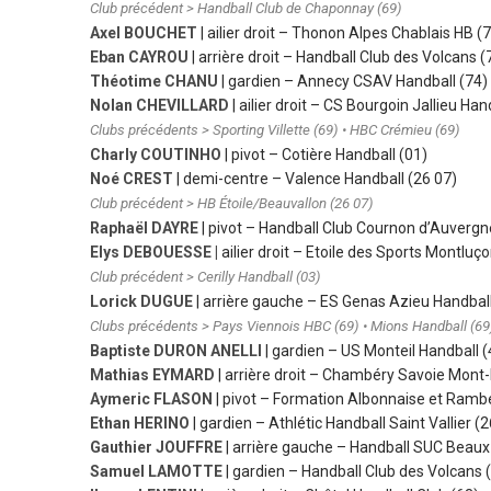
Club précédent > Handball Club de Chaponnay (69)
Axel BOUCHET
| ailier droit
– Thonon Alpes Chablais HB (7
Eban CAYROU
| arrière droit
–
Handball Club des Volcans (
Théotime CHANU
| gardien
–
Annecy CSAV Handball (74)
Nolan CHEVILLARD
| ailier droit
–
CS Bourgoin Jallieu Hand
Clubs précédents > Sporting Villette (69) • HBC Crémieu (69)
Charly COUTINHO
| pivot
–
Cotière Handball (01)
Noé CREST
| demi-centre
– Valence Handball (26 07)
Club précédent > HB Étoile/Beauvallon (26 07)
Raphaël DAYRE
| pivot – Handball Club Cournon d’Auvergn
Elys DEBOUESSE |
ailier droit
– Etoile des Sports Montluço
Club précédent > Cerilly Handball (03)
Lorick DUGUE
| arrière gauche
–
ES Genas Azieu Handball
Clubs précédents > Pays Viennois HBC (69) • Mions Handball (69
Baptiste DURON ANELLI
| gardien
–
US Monteil Handball (
Mathias EYMARD
| arrière droit
– Chambéry Savoie Mont-B
Aymeric FLASON
| pivot – Formation Albonnaise et Rambe
Ethan HERINO
| gardien
–
Athlétic Handball Saint Vallier (2
Gauthier JOUFFRE
| arrière gauche
–
Handball SUC Beaux
Samuel LAMOTTE
| gardien
–
Handball Club des Volcans 