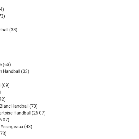
4)
73)
ball (38)
e (63)
n Handball (03)
 (69)
)
42)
lanc Handball (73)
rtoise Handball (26 07)
6 07)
 Yssingeaux (43)
(73)