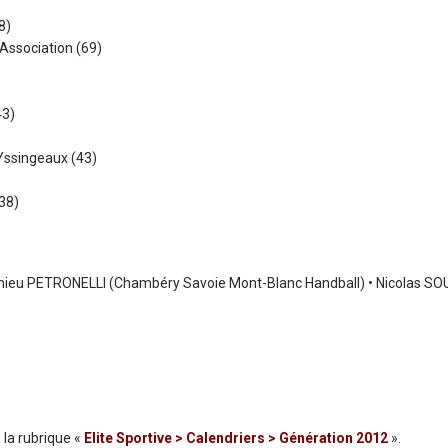
8)
Association (69)
43)
Yssingeaux (43)
38)
athieu PETRONELLI (Chambéry Savoie Mont-Blanc Handball) • Nicolas S
la rubrique «
Elite Sportive > Calendriers > Génération 2012
».