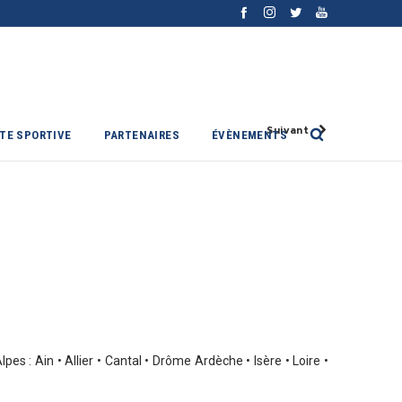
Suivant
ITE SPORTIVE
PARTENAIRES
ÉVÈNEMENTS
s : Ain • Allier • Cantal • Drôme Ardèche • Isère • Loire •