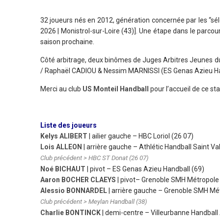
32 joueurs nés en 2012, génération concernée par les “sél
2026 | Monistrol-sur-Loire (43)]. Une étape dans le parco
saison prochaine.
Côté arbitrage, deux binômes de Juges Arbitres Jeunes du
/
Raphaël CADIOU & Nessim MARNISSI (ES Genas Azieu Han
Merci au club
US Monteil Handball
pour l’accueil de ce st
Liste des joueurs
Kelys ALIBERT
| ailier gauche
–
HBC Loriol (26 07)
Lois ALLEON
| arrière gauche
– Athlétic Handball Saint Val
Club précédent > HBC ST Donat (26 07)
Noé BICHAUT
| pivot – ES Genas Azieu Handball (69)
Aaron BOCHER CLAEYS
| pivot
– Grenoble SMH Métropole 
Alessio BONNARDEL
| arrière gauche
– Grenoble SMH Mét
Club précédent > Meylan Handball (38)
Charlie BONTINCK
| demi-centre
– Villeurbanne Handball 