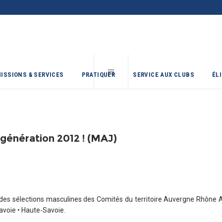
ISSIONS & SERVICES
PRATIQUER
SERVICE AUX CLUBS
ÉL
 génération 2012 ! (MAJ)
des sélections masculines des Comités du territoire Auvergne Rhône Alpe
avoie • Haute-Savoie.