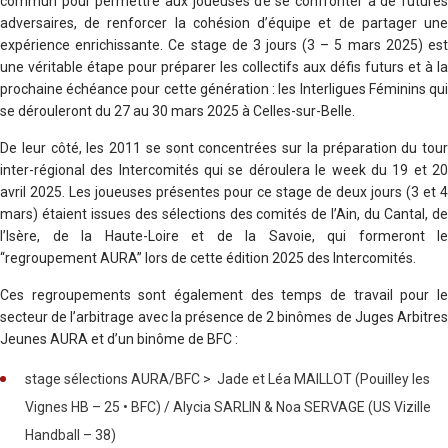
commun pour permettre aux joueuses de se confronter à de futures
adversaires, de renforcer la cohésion d’équipe et de partager une
expérience enrichissante. Ce stage de 3 jours (3 – 5 mars 2025) est
une véritable étape pour préparer les collectifs aux défis futurs et à la
prochaine échéance pour cette génération : les Interligues Féminins qui
se dérouleront du 27 au 30 mars 2025 à Celles-sur-Belle.
De leur côté, les 2011 se sont concentrées sur la préparation du tour
inter-régional des Intercomités qui se déroulera le week du 19 et 20
avril 2025. Les joueuses présentes pour ce stage de deux jours (3 et 4
mars) étaient issues des sélections des comités de l’Ain, du Cantal, de
l’Isère, de la Haute-Loire et de la Savoie, qui formeront le
“regroupement AURA” lors de cette édition 2025 des Intercomités.
Ces regroupements sont également des temps de travail pour le
secteur de l’arbitrage avec la présence de 2 binômes de Juges Arbitres
Jeunes AURA et d’un binôme de BFC :
stage sélections AURA/BFC > Jade et Léa MAILLOT (Pouilley les
Vignes HB – 25 • BFC) / Alycia SARLIN & Noa SERVAGE (US Vizille
Handball – 38)