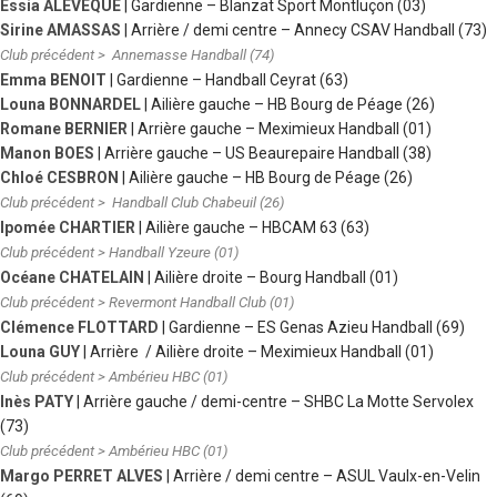
Essia ALEVEQUE
| Gardienne – Blanzat Sport Montluçon (03)
Sirine AMASSAS
| Arrière / demi centre – Annecy CSAV Handball (73)
Club précédent > Annemasse Handball (74)
Emma BENOIT
| Gardienne – Handball Ceyrat (63)
Louna BONNARDEL
| Ailière gauche – HB Bourg de Péage (26)
Romane BERNIER
| Arrière gauche – Meximieux Handball (01)
Manon BOES
| Arrière gauche – US Beaurepaire Handball (38)
Chloé CESBRON
| Ailière gauche – HB Bourg de Péage (26)
Club précédent > Handball Club Chabeuil (26)
Ipomée CHARTIER
| Ailière gauche – HBCAM 63 (63)
Club précédent > Handball Yzeure (01)
Océane CHATELAIN
| Ailière droite – Bourg Handball (01)
Club précédent > Revermont Handball Club (01)
Clémence FLOTTARD
| Gardienne – ES Genas Azieu Handball (69)
Louna GUY
| Arrière / Ailière droite – Meximieux Handball (01)
Club précédent > Ambérieu HBC (01)
Inès PATY
| Arrière gauche / demi-centre – SHBC La Motte Servolex
(73)
Club précédent > Ambérieu HBC (01)
Margo PERRET ALVES
| Arrière / demi centre – ASUL Vaulx-en-Velin