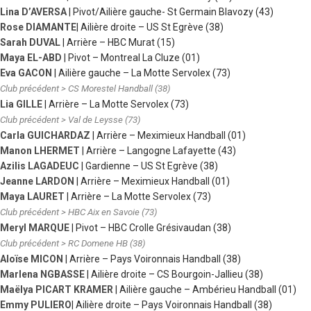
Lina D’AVERSA
| Pivot/Ailière gauche- St Germain Blavozy (43)
Rose DIAMANTE
| Ailière droite – US St Egrève (38)
Sarah DUVAL
| Arrière – HBC Murat (15)
Maya EL-ABD
| Pivot – Montreal La Cluze (01)
Eva GACON
| Ailière gauche – La Motte Servolex (73)
Club précédent > CS Morestel Handball (38)
Lia GILLE
| Arrière – La Motte Servolex (73)
Club précédent > Val de Leysse (73)
Carla GUICHARDAZ
| Arrière – Meximieux Handball (01)
Manon LHERMET
| Arrière – Langogne Lafayette (43)
Azilis LAGADEUC
| Gardienne – US St Egrève (38)
Jeanne LARDON
| Arrière – Meximieux Handball (01)
Maya LAURET
| Arrière – La Motte Servolex (73)
Club précédent > HBC Aix en Savoie (73)
Meryl MARQUE
| Pivot – HBC Crolle Grésivaudan (38)
Club précédent > RC Domene HB (38)
Aloïse MICON
| Arrière – Pays Voironnais Handball (38)
Marlena NGBASSE
| Ailière droite – CS Bourgoin-Jallieu (38)
Maëlya PICART KRAMER
| Ailière gauche – Ambérieu Handball (01)
Emmy PULIERO
| Ailière droite – Pays Voironnais Handball (38)