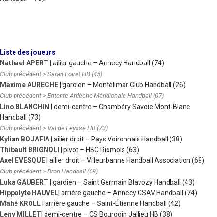
Liste des joueurs
Nathael APERT
| ailier gauche – Annecy Handball (74)
Club précédent > Saran Loiret HB (45)
Maxime AURECHE
| gardien – Montélimar Club Handball (26)
Club précédent > Entente Ardèche Méridionale Handball (07)
Lino BLANCHIN
| demi-centre – Chambéry Savoie Mont-Blanc
Handball (73)
Club précédent > Val de Leysse HB (73)
Kylian BOUAFIA
| ailier droit – Pays Voironnais Handball (38)
Thibault BRIGNOLI
| pivot – HBC Riomois (63)
Axel EVESQUE
| ailier droit – Villeurbanne Handball Association (69)
Club précédent > Bron Handball (69)
Luka GAUBERT
| gardien – Saint Germain Blavozy Handball (43)
Hippolyte HAUVEL
| arrière gauche – Annecy CSAV Handball (74)
Mahé KROLL
| arrière gauche – Saint-Étienne Handball (42)
Leny MILLET
| demi-centre – CS Bourgoin Jallieu HB (38)