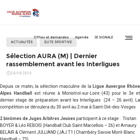
Offres et demandes
Agenda
JE SIGNALE
ACTUALITÉS
ELITE SPORTIVE
Sélection AURA (M) | Dernier
rassemblement avant les Interligues
24/04/2024
Depuis ce matin, la sélection masculine de la
Ligue Auvergne Rhôn
Alpes Handball
est réunie à Monistrol-sur-Loire (43) pour le 3e e
dernier stage de préparation avant les Interligues (24 – 26 avril). La
compétition se déroulera du 30 avril au 2 mai à Saint-Dié-des-Vosges.
2 binômes de Juges Arbitres Jeunes
participent à ce stage : Tristan
BOYER & Léo REBOIS (Handball Club Saint Marcellois – 26) et Amaury
BELAIR & Clément JULLIAND (JAJ T1 | Chambéry Savoie Mont-Blanc
Handball – 73).