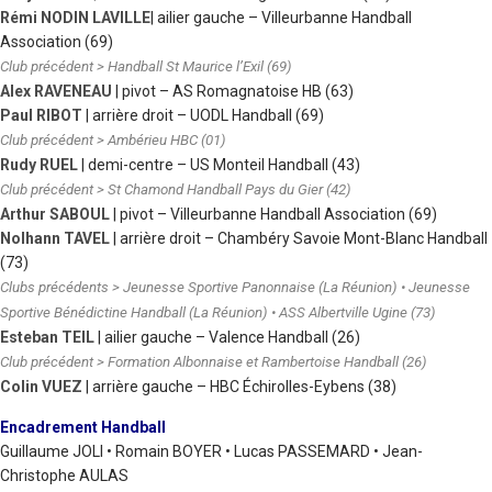
Rémi NODIN LAVILLE
| ailier gauche – Villeurbanne Handball
Association (69)
Club précédent > Handball St Maurice l’Exil (69)
Alex RAVENEAU
| pivot – AS Romagnatoise HB (63)
Paul RIBOT
| arrière droit – UODL Handball (69)
Club précédent > Ambérieu HBC (01)
Rudy RUEL
| demi-centre – US Monteil Handball (43)
Club précédent > St Chamond Handball Pays du Gier (42)
Arthur SABOUL
| pivot – Villeurbanne Handball Association (69)
Nolhann TAVEL
| arrière droit – Chambéry Savoie Mont-Blanc Handball
(73)
Clubs précédents > Jeunesse Sportive Panonnaise (La Réunion) • Jeunesse
Sportive Bénédictine Handball (La Réunion) • ASS Albertville Ugine (73)
Esteban TEIL
| ailier gauche – Valence Handball (26)
Club précédent > Formation Albonnaise et Rambertoise Handball (26)
Colin VUEZ
| arrière gauche – HBC Échirolles-Eybens (38)
Encadrement Handball
Guillaume JOLI • Romain BOYER • Lucas PASSEMARD • Jean-
Christophe AULAS