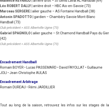
Maxence REYNAUD
| arrière droit – St Genis Laval AL Handball (69)
Léo ROBERT DALLY
| arrière droit – HBC Aix-en-Savoie (73)
Marceau SERGERE
| ailier gauche
–
AS Fontaine Handball (38)
Antonin SPADOTTO
| gardien
–
Chambéry Savoie Mont-Blanc
Handball (73)
Club précédent > ASS Albertville Ugine (73)
Gabriel SPAGNOLO
| ailier gauche
–
St Chamond Handball Pays du Gier
(42)
Club précédent > ASS Albertville Ugine (73)
Encadrement Handball
Romain BOYER • Lucas PASSEMARD • David FAYOLLAT • Guillaume
JOLI • Jean-Christophe AULAS
Encadrement Arbitrage
Romain DUREAU • Rémi JARDILLIER
Tout au long de la saison, retrouvez les infos sur les stages de la