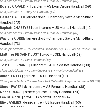
Club précédent > Firminy Vallée de l’Ondaine Handball (42)
Roméo CAPALDINI
| gardien
–
AS Lyon Caluire Handball (69)
Club précédent > Genay AS Handball (69)
Gaétan CASTEX
| arrière droit
–
Chambéry Savoie Mont-Blanc
Handball (73)
Raphaël CHAREYRE
| demi-centre
–
US Monteil Handball (42)
Club précédent > Firminy Vallée de l’Ondaine Handball (42)
Waylone CORRE
| arrière droit
–
Chambéry Savoie Mont-Blanc
Handball (73)
Clubs précédents > St Sebastien Handball (27) • HBC Aix en Savoie (73)
Matthieu DE SAINT JUST
| pivot
–
UODL Handball (69)
Club précédent > Lyon 5 Handball (69)
Tom DEBERNARDI
| ailier droit
–
AC Seyssinet Handball (38)
Clubs précédents > RC Domène HB (38) • Meylan Handball (38)
Antonin DILLY
| gardien
–
UODL Handball (69)
Clubs précédents > Civrieux Handball Club (69) • Pays de l’Arbresle HB (69)
Simon FAVIER
| demi-centre
–
AS Fontaine Handball (38)
Noah GOURJU
| arrière gauche
–
Poisy Handball (74)
Léo GUARINO
| pivot
–
US Monteil Handball (42)
Elio JAMMES
| demi-centre
–
US Issoire Handball (63)