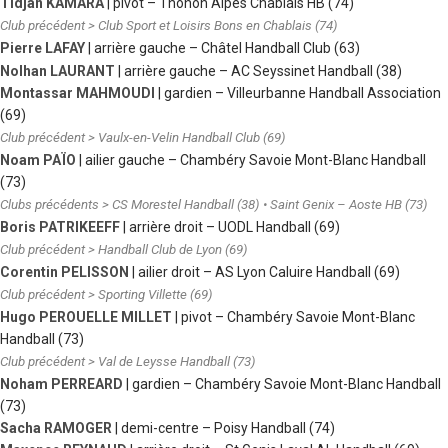
Tidjan KAMARA
| pivot
–
Thonon Alpes Chablais HB (74)
Club précédent > Club Sport et Loisirs Bons en Chablais (74)
Pierre LAFAY
| arrière gauche
–
Châtel Handball Club (63)
Nolhan LAURANT
| arrière gauche
–
AC Seyssinet Handball (38)
Montassar MAHMOUDI
| gardien
–
Villeurbanne Handball Association
(69)
Club précédent > Vaulx-en-Velin Handball Club (69)
Noam PAÏO
| ailier gauche
–
Chambéry Savoie Mont-Blanc Handball
(73)
Clubs précédents > CS Morestel Handball (38) • Saint Genix – Aoste HB (73)
Boris PATRIKEEFF
| arrière droit
–
UODL Handball (69)
Club précédent > Handball Club de Lyon (69)
Corentin PELISSON
| ailier droit
–
AS Lyon Caluire Handball (69)
Club précédent > Sporting Villette (69)
Hugo PEROUELLE MILLET
| pivot
–
Chambéry Savoie Mont-Blanc
Handball (73)
Club précédent > Val de Leysse Handball (73)
Noham PERREARD
| gardien
–
Chambéry Savoie Mont-Blanc Handball
(73)
Sacha RAMOGER
| demi-centre
–
Poisy Handball (74)