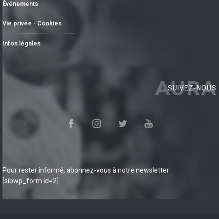
Événements
Vie privée - Cookies
Infos légales
AURA
SUIVEZ-NOUS
Pour rester informé, abonnez-vous à notre newsletter
[sibwp_form id=2]