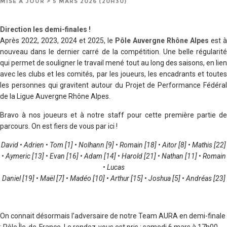
MISE À JOUR > 5 MARS 2026 (20H30)
Direction les demi-finales !
Après 2022, 2023, 2024 et 2025, le
Pôle Auvergne Rhône Alpes
est à
nouveau dans le dernier carré de la compétition. Une belle régularité
qui permet de souligner le travail mené tout au long des saisons, en lien
avec les clubs et les comités, par les joueurs, les encadrants et toutes
les personnes qui gravitent autour du Projet de Performance Fédéral
de la Ligue Auvergne Rhône Alpes.
Bravo à nos joueurs et à notre staff pour cette première partie de
parcours. On est fiers de vous par ici !
David • Adrien • Tom [1] • Nolhann [9] • Romain [18] • Aitor [8] • Mathis [22]
• Aymeric [13] • Evan [16] • Adam [14] • Harold [21] • Nathan [11] • Romain
• Lucas
Daniel [19] • Maël [7] • Madéo [10] • Arthur [15] • Joshua [5] • Andréas [23]
On connait désormais l’adversaire de notre Team AURA en demi-finale
: Pôle Île-de-France. Le rendez-vous est pris : samedi 6 mars à 17h00.