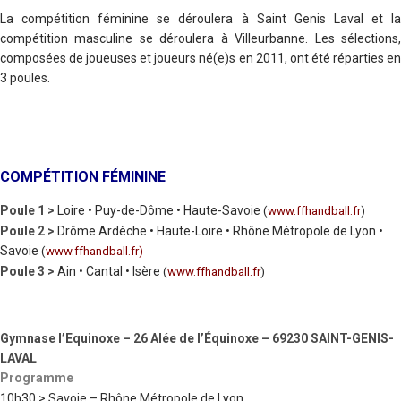
La compétition féminine se déroulera à Saint Genis Laval et la
compétition masculine se déroulera à Villeurbanne. Les sélections,
composées de joueuses et joueurs né(e)s en 2011, ont été réparties en
3 poules.
COMPÉTITION FÉMININE
Poule 1 >
Loire • Puy-de-Dôme • Haute-Savoie
(
www.ffhandball.fr
)
Poule 2 >
Drôme Ardèche • Haute-Loire • Rhône Métropole de Lyon •
Savoie
(
www.ffhandball.fr
)
Poule 3 >
Ain • Cantal • Isère
(
www.ffhandball.fr
)
Gymnase l’Equinoxe – 26 Alée de l’Équinoxe – 69230 SAINT-GENIS-
LAVAL
Programme
10h30 > Savoie – Rhône Métropole de Lyon