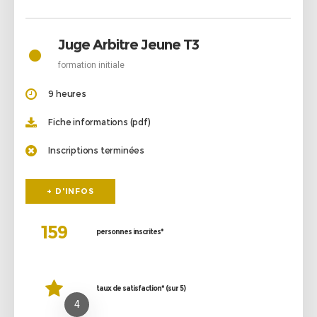
•
Juge Arbitre Jeune T3
formation initiale
9 heures
Fiche informations (pdf)
Inscriptions terminées
+ D'INFOS
159
personnes inscrites*
taux de satisfaction* (sur 5)
4