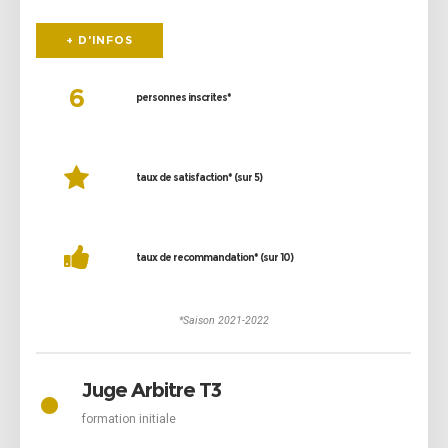
+ D'INFOS
6
personnes inscrites*
taux de satisfaction* (sur 5)
taux de recommandation* (sur 10)
*Saison 2021-2022
•
Juge Arbitre T3
formation initiale