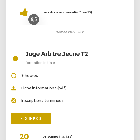
taux de recommandation* (sur 10)
8,5
*Saison 2021-2022
•
Juge Arbitre Jeune T2
formation initiale
9 heures
Fiche informations (pdf)
Inscriptions terminées
+ D'INFOS
20
personnes inscrites*