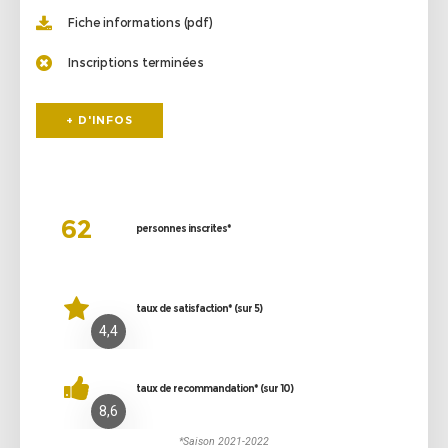
Fiche informations (pdf)
Inscriptions terminées
+ D'INFOS
62
personnes inscrites*
taux de satisfaction* (sur 5)
4,4
taux de recommandation* (sur 10)
8,6
*Saison 2021-2022