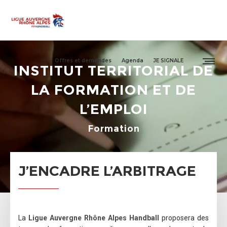
Offres et demandes
Agenda
JE SIGNALE
INSTITUT TERRITORIAL DE
LA FORMATION ET DE
L’EMPLOI
Formation
J’ENCADRE L’ARBITRAGE
La
Ligue Auvergne Rhône Alpes Handball
proposera des