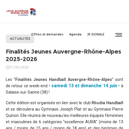
Offres et demandes
Agenda
JE SIGNALE
ACTUALITÉS
Finalités Jeunes Auvergne-Rhône-Alpes
2025-2026
11/06/2026
Les “
Finalités Jeunes Handball Auvergne-Rhône-Alpes
” sont
samedi 13 et
dimanche 14 juin
de retour ce week-end •
• à
Salaise-sur-Sanne (38) !
Cette édition est organisée en lien avec le club
Rhodia Handball
et se déroulera au Gymnase Joseph Plat et au Gymnase Pierre
Quinon. Elle réunira de nouveau les meilleures équipes féminines
et masculines de 6 catégories “excellence AURA” (moins de 13
ans / moins de 15 ans / moins de 18 ans) et des binômes de