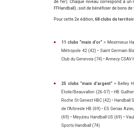
de fer). Chaque niveau correspond à un m
FFHandball) ; soit de bénéficier de bons de
Pour cette 2e édition,
68 clubs du territo
11 clubs “main d’or”
> Meximieux Han
Métropole 42 (42) • Saint Germain Bl
Club du Genevois (74) •
Annecy CSAV H
25 clubs “main d’argent”
> Belley H
Étoile/Beauvallon (26-07) • HB Guilhe
Roche St Genest HBC (42) •
Handball 
de l’Arbresle HB (69) •
ES Genas Azieu 
(69) •
Meyzieu Handball US (69) • Vaul
Sports Handball (74)