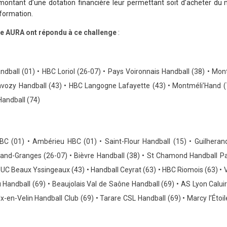
ontant d’une dotation financière leur permettant soit d’acheter du ma
 formation.
ire AURA ont répondu à ce challenge
:
dball (01) •
HBC Loriol (26-07) •
Pays Voironnais Handball (38) • Mont
avozy Handball (43) •
HBC Langogne Lafayette (43) • Montméli’Hand (
andball (74)
BC (01) •
Ambérieu HBC (01) •
Saint-Flour Handball (15) • Guilhera
rand-Granges (26-07) •
Bièvre Handball (38) • St Chamond Handball Pa
SUC Beaux Yssingeaux (43)
•
Handball Ceyrat (63) •
HBC Riomois (63) •
V
Handball (69) • Beaujolais Val de Saône Handball (69) •
AS Lyon Caluir
x-en-Velin Handball Club (69) •
Tarare CSL Handball (69) •
Marcy l’Étoi