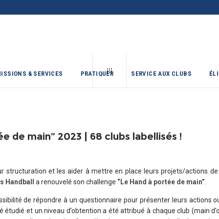
ISSIONS & SERVICES
PRATIQUER
SERVICE AUX CLUBS
ÉL
 de main” 2023 | 68 clubs labellisés !
r structuration et les aider à mettre en place leurs projets/actions 
es Handball
a renouvelé son challenge
“Le Hand à portée de main”
.
ssibilité de répondre à un questionnaire pour présenter leurs actions ou
 étudié et un niveau d’obtention a été attribué à chaque club (main d’