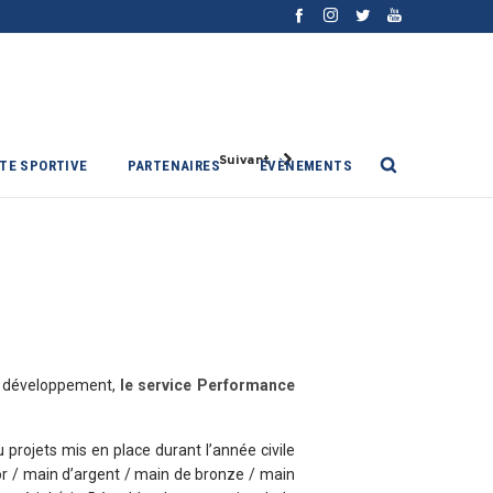
Suivant
ITE SPORTIVE
PARTENAIRES
ÉVÈNEMENTS
de développement,
le service Performance
 projets mis en place durant l’année civile
or / main d’argent / main de bronze / main