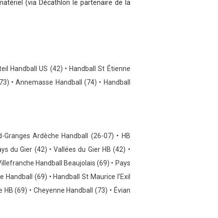
tériel (via Décathlon le partenaire de la
eil Handball US (42) •
Handball St Étienne
73) •
Annemasse Handball (74) • Handball
nd-Granges Ardèche Handball (26-07) •
HB
ys du Gier (42) •
Vallées du Gier HB (42) •
illefranche Handball Beaujolais (69) • Pays
e Handball (69) • Handball St Maurice l’Exil
le HB (69) • Cheyenne Handball (73) •
Évian