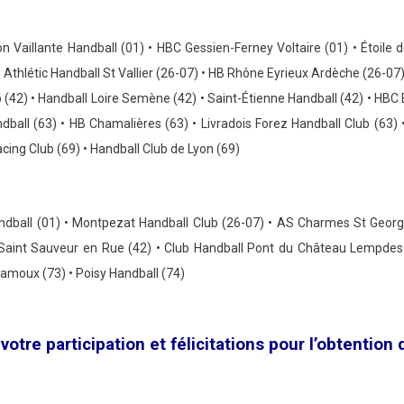
on Vaillante Handball (01) •
HBC Gessien-Ferney Voltaire (01)
•
Étoile 
•
Athlétic Handball St Vallier (26-07) • HB Rhône Eyrieux Ardèche (26-07)
 (42) •
Handball Loire Semène (42) • Saint-Étienne Handball (42) •
HBC B
ball (63) • HB Chamalières (63) •
Livradois Forez Handball Club (63)
cing Club (69) •
Handball Club de Lyon (69)
ball (01) •
Montpezat Handball Club (26-07) • AS Charmes St Georg
Saint Sauveur en Rue (42) • Club Handball Pont du Château Lempdes 
hamoux (73) •
Poisy Handball (74)
votre participation et félicitations pour l’obtention 