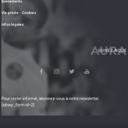
Événements
Vie privée - Cookies
Infos légales
AURA
SUIVEZ-NOUS
Pour rester informé, abonnez-vous à notre newsletter
[sibwp_form id=2]