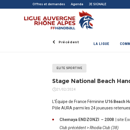
Offres et demandes
Agenda
JE SIGNALE
Précédent
LA LIGUE
COMM
ELITE SPORTIVE
Stage National Beach Handb
21/02/2024
L’Équipe de France Féminine
U16 Beach H
Pôle AURA parmi les 24 joueuses retenues
Chemaya ENDZONZI – 2008
| site E
Club précédent > Rhodia Club (38)