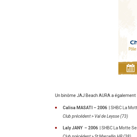
Un binôme JAJ Beach AURA a également ét
Calisa MASATI – 2006
| SHBC La Mott
Club précédent > Val de Leysse (73)
Laly JANY – 2006
| SHBC La Motte Se
Club précédent > St Marcellin HB (38)