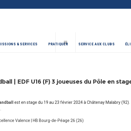
ISSIONS & SERVICES
PRATIQUER
SERVICE AUX CLUBS
ÉL
all | EDF U16 (F) 3 joueuses du Pôle en stag
andball
est en stage du 19 au 23 février 2024 à Châtenay Malabry (92).
.
xcellence Valence | HB Bourg-de-Péage 26 (26)