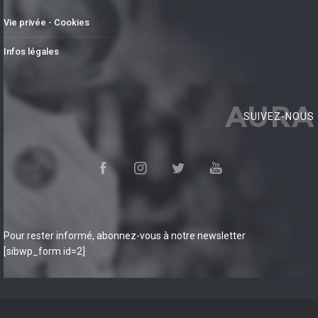
Vie privée - Cookies
Infos légales
AURA
SUIVEZ-NOUS
Pour rester informé, abonnez-vous à notre newsletter
[sibwp_form id=2]