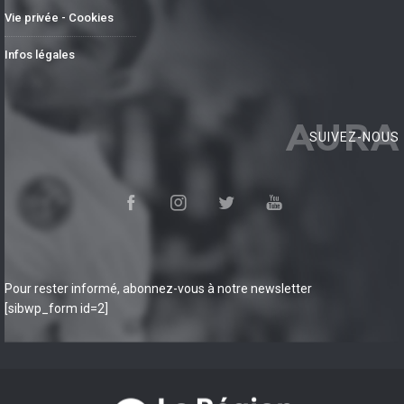
Vie privée - Cookies
Infos légales
AURA
SUIVEZ-NOUS
Pour rester informé, abonnez-vous à notre newsletter
[sibwp_form id=2]