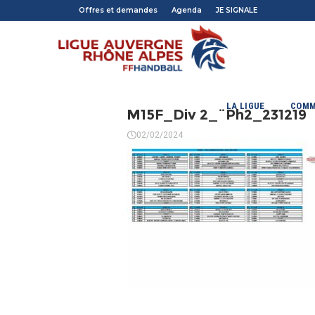
Offres et demandes
Agenda
JE SIGNALE
LA LIGUE
COMM
M15F_Div 2_¨Ph2_231219
02/02/2024