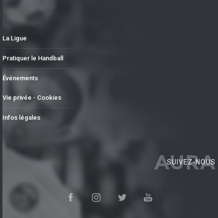
La Ligue
Pratiquer le Handball
Événements
Vie privée - Cookies
Infos légales
AURA
SUIVEZ-NOUS