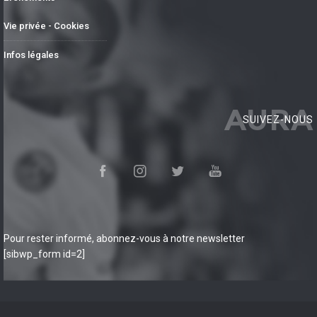
Vie privée - Cookies
Infos légales
AURA
SUIVEZ-NOUS
Pour rester informé, abonnez-vous à notre newsletter
[sibwp_form id=2]