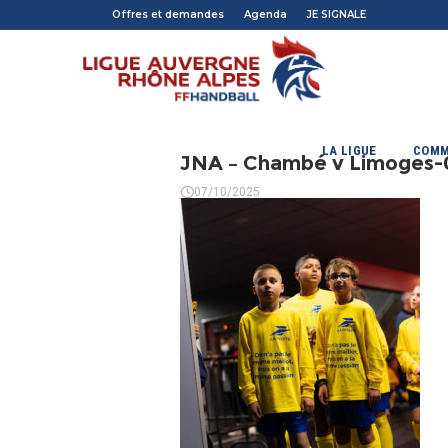
Offres et demandes
Agenda
JE SIGNALE
LA LIGUE
COMM
JNA – Chambé v Limoges-
07/10/2025