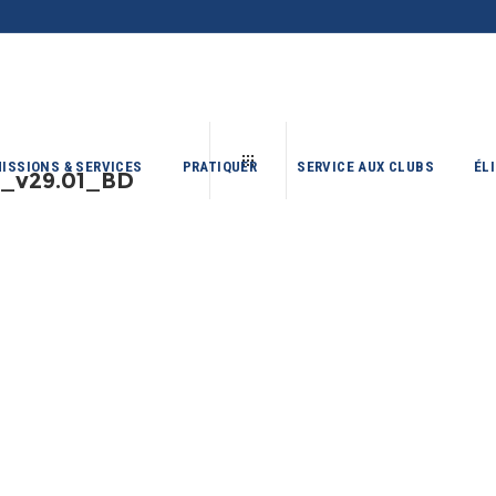
ISSIONS & SERVICES
PRATIQUER
SERVICE AUX CLUBS
ÉL
e_v29.01_BD