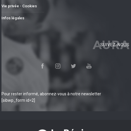
Vie privée - Cookies
Infos légales
AURA
SUIVEZ-NOUS
Pour rester informé, abonnez-vous à notre newsletter
[sibwp_form id=2]