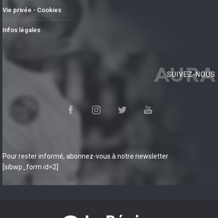
Vie privée - Cookies
Infos légales
AURA
SUIVEZ-NOUS
Pour rester informé, abonnez-vous à notre newsletter
[sibwp_form id=2]