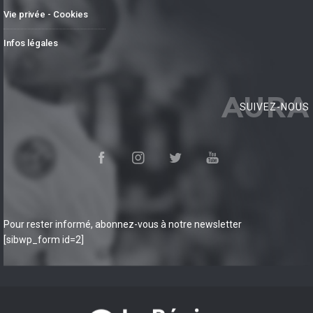
Vie privée - Cookies
Infos légales
AURA
SUIVEZ-NOUS
Pour rester informé, abonnez-vous à notre newsletter
[sibwp_form id=2]