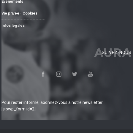
Événements
Vie privée - Cookies
Infos légales
AURA
SUIVEZ-NOUS
Pour rester informé, abonnez-vous à notre newsletter
[sibwp_form id=2]