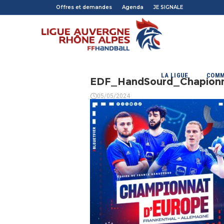
Offres et demandes
Agenda
JE SIGNALE
LA LIGUE
COMM
EDF_HandSourd_Chapion
05/05/2024