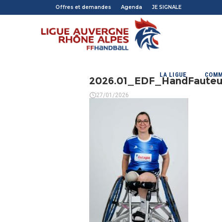
Offres et demandes
Agenda
JE SIGNALE
LA LIGUE
COMM
2026.01_EDF_HandFauteui
27/01/2026