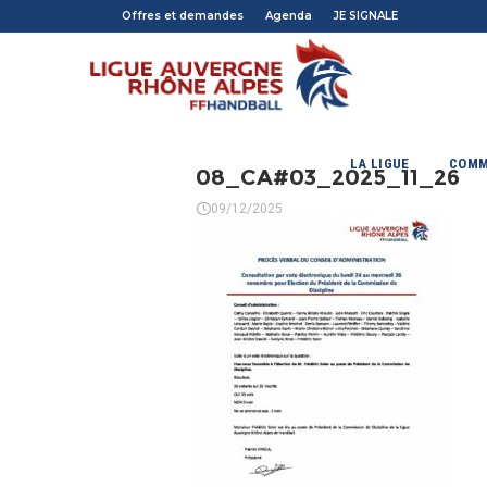
Offres et demandes
Agenda
JE SIGNALE
LA LIGUE
COMM
08_CA#03_2025_11_26
09/12/2025