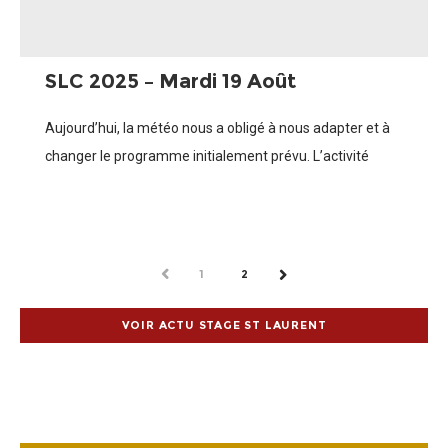
SLC 2025 – Mardi 19 Août
Aujourd’hui, la météo nous a obligé à nous adapter et à
changer le programme initialement prévu. L’activité
Bootcamp a été organisée sur la matinée. Nos soldats
ont suivi les ordres
PREV
1
2
NEXT
VOIR ACTU STAGE ST LAURENT