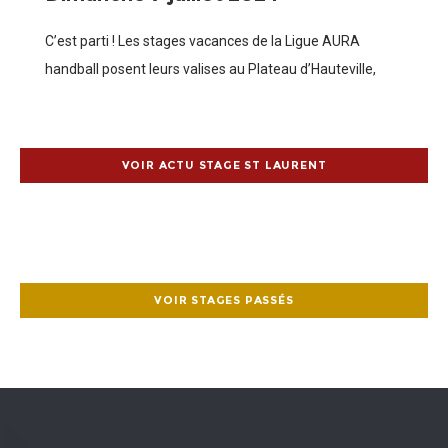
C’est parti ! Les stages vacances de la Ligue AURA
handball posent leurs valises au Plateau d’Hauteville,
dans l’Ain (01). 118 stagiaires sont arrivés pour passer
une semaine dans la
VOIR ACTU STAGE ST LAURENT
VOIR STAGES PASSÉS