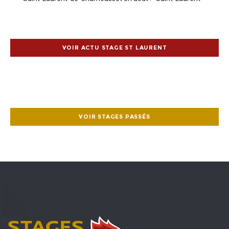
de-Chamousset (69) | Maison Familiale Rurale Le Chirat
(MFR) 16 – 22 août / 23
VOIR ACTU STAGE ST LAURENT
VOIR STAGES PASSÉS