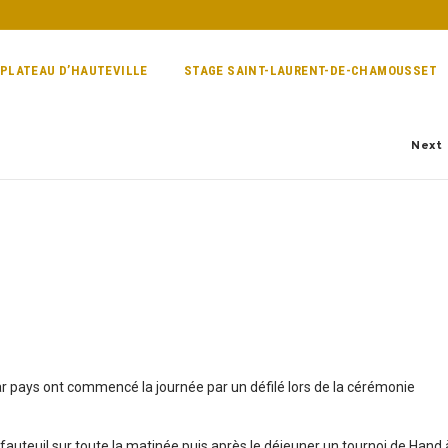
 PLATEAU D’HAUTEVILLE
STAGE SAINT-LAURENT-DE-CHAMOUSSET
Next
ar pays ont commencé la journée par un défilé lors de la cérémonie
fauteuil sur toute la matinée puis après le déjeuner un tournoi de Hand 