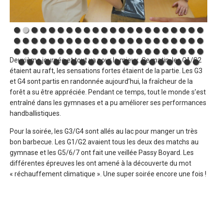
Deuxième journée et tout va pour le mieux. Ce matin, les G1/G2
étaient au raft, les sensations fortes étaient de la partie. Les G3
et G4 sont partis en randonnée aujourd’hui, la fraîcheur de la
forêt a su être appréciée. Pendant ce temps, tout le monde s’est
entraîné dans les gymnases et a pu améliorer ses performances
handballistiques.
Pour la soirée, les G3/G4 sont allés au lac pour manger un très
bon barbecue. Les G1/G2 avaient tous les deux des matchs au
gymnase et les G5/6/7 ont fait une veillée Passy Boyard. Les
différentes épreuves les ont amené à la découverte du mot
« réchauffement climatique ». Une super soirée encore une fois !