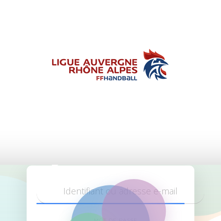
Aura Handball
Log in on
site
MOT DE PASSE