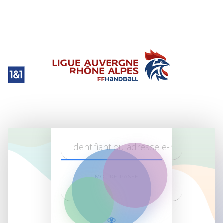
Aura Handball
WordPress
Log in on
site
MOT DE PASSE