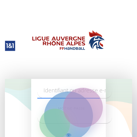
Aura Handball
WordPress
Log in on
site
MOT DE PASSE